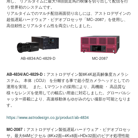
用し、 リアルタイムに最大18頭競走馬の映像を切り出して配信を行
う世界初のシステムです。
リアルタイムでのマルチ配信画面切り出しには、アストロデザインの
超低遅延ハードウェア・ビデオプロセッサ「MC−2087」を使用し、
高信頼性とリアルタイム性を両立いたしました。
AB-4834/AC-4829-D
MC-2087
AB-4834/AC-4829-D：
アストロデザイン製8K4K超高解像度カメラシ
ステム。 本体（CCU） を分離する事で超小型カメラヘッドとしての
運用を実現。 また、Lマウントの採用により、高機能 ・ 高品質な
様々なレンズを使用しての幅広い用途に対応しました。グローバルシ
ャッター搭載により、高速移動体もゆがみのない撮影が可能となりま
す。
https://www.astrodesign.co.jp/product/ab-4834
MC-2087：
アストロデザイン製低遅延ハードウェア・ビデオプロセッ
サ。最大64Mピクセル (8Kx2面=4Kx8面=HDx32面)のビデオ処理性能