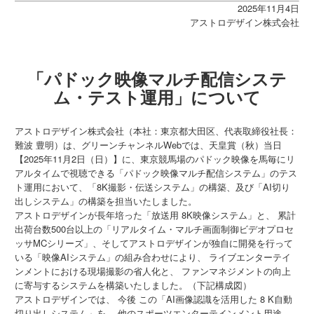
2025年11月4日
アストロデザイン株式会社
「パドック映像マルチ配信システ
ム・テスト運用」について
アストロデザイン株式会社（本社：東京都大田区、代表取締役社長：
難波 豊明）は、グリーンチャンネルWebでは、天皇賞（秋）当日
【2025年11月2日（日）】に、東京競馬場のパドック映像を馬毎にリ
アルタイムで視聴できる「パドック映像マルチ配信システム」のテス
ト運用において、「8K撮影・伝送システム」の構築、及び「AI切り
出しシステム」の構築を担当いたしました。
アストロデザインが長年培った「放送用 8K映像システム」と、 累計
出荷台数500台以上の「リアルタイム・マルチ画面制御ビデオプロセ
ッサMCシリーズ」、そしてアストロデザインが独自に開発を行って
いる「映像AIシステム」の組み合わせにより、 ライブエンターテイ
ンメントにおける現場撮影の省人化と、 ファンマネジメントの向上
に寄与するシステムを構築いたしました。（下記構成図）
アストロデザインでは、 今後 この「AI画像認識を活用した 8 K自動
切り出しシステム」を、 他のスポーツエンターテインメント用途