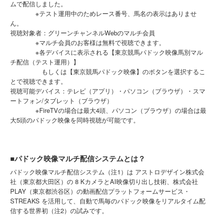
ムで配信しました。
※テスト運用中のためレース番号、馬名の表示はありませ
ん。
視聴対象者：グリーンチャンネルWebのマルチ会員
※マルチ会員のお客様は無料で視聴できます。
※各デバイスに表示される【東京競馬パドック映像馬別マル
チ配信（テスト運用）】
もしくは【東京競馬パドック映像】のボタンを選択するこ
とで視聴できます。
視聴可能デバイス：テレビ（アプリ）・パソコン（ブラウザ）・スマ
ートフォン/タブレット（ブラウザ）
※FireTVの場合は最大4頭、パソコン（ブラウザ）の場合は最
大5頭のパドック映像を同時視聴が可能です。
■パドック映像マルチ配信システムとは？
パドック映像マルチ配信システム（注1）は アストロデザイン株式会
社（東京都大田区）の 8 KカメラとAI映像切り出し技術、株式会社
PLAY（東京都渋谷区）の動画配信プラットフォームサービス・
STREAKS を活用して、自動で馬毎のパドック映像をリアルタイム配
信する世界初（注2）の試みです。