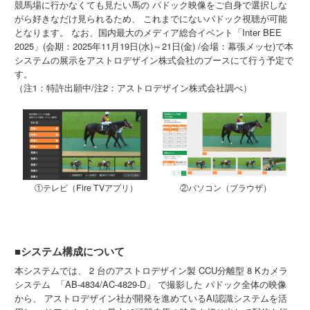
競馬場に行かなくても見たい馬の パドック映像をご自身で選択しな
がら好きなだけ見られるため、 これまでにないパドック視聴が可能
となります。 なお、国内最大のメディア総合イベント「Inter BEE
2025」(会期：2025年11月19日(水)～21日(金) /会場：幕張メッセ)で本
システムの展示をアストロデザイン株式会社のブースにて行う予定で
す。
（注1：特許出願中/注2：アストロデザイン株式会社調べ）
①テレビ（Fire TVアプリ）
②パソコン（ブラウザ）
■システム構成について
本システムでは、 2 台のアストロデザイン製 CCU分離型 8 Kカメラ
システム 「AB-4834/AC-4829-D」 で撮影した パドック全体の映像
から、 アストロデザイン社が開発を進めているAI認識システムを活