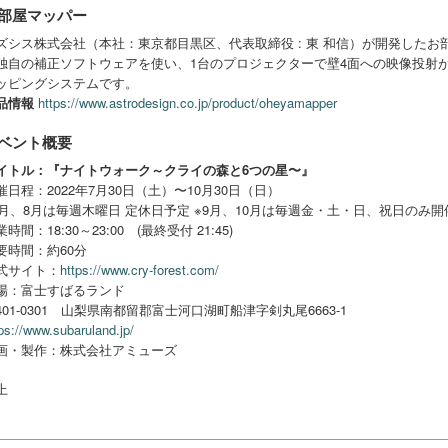
部屋マッパー
ズシス株式会社（本社：東京都目黒区、代表取締役 : 東 和信）が開発した
独自の補正ソフトウェアを使い、1台のプロジェクターで壁4面への映像投射
ッピングシステムです。
品情報
https://www.astrodesign.co.jp/product/oheyamapper
ベント概要
イトル：『ナイトウォーク～クライの森と6つの星〜』
催日程：2022年7月30日（土）〜10月30日（日）
7月、8月は毎週木曜日 定休日予定 ※9月、10月は毎週金・土・日、祝日のみ
時間：18:30～23:00 (最終受付 21:45)
要時間：約60分
式サイト：
https://www.cry-forest.com/
場：富士すばるランド
401-0301 山梨県南都留郡富士河口湖町船津字剣丸尾6663-1
ps://www.subaruland.jp/
画・製作：株式会社アミューズ
上