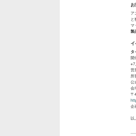
お
ア
と
マ
製
イ
タ
開
※
営業
所
公
会
〒
htt
企
以