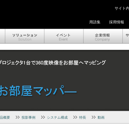
サイト内検
用語集
採用情報
品概要
投影事例
システム構成
特長
動画