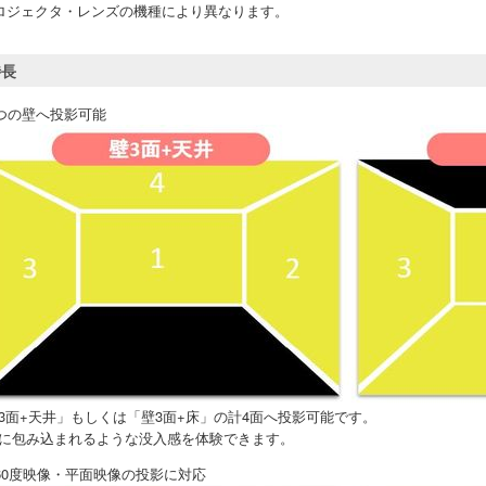
ロジェクタ・レンズの機種により異なります。
特長
 4つの壁へ投影可能
3面+天井」もしくは「壁3面+床」の計4面へ投影可能です。
に包み込まれるような没入感を体験できます。
 360度映像・平面映像の投影に対応