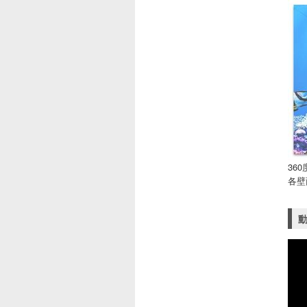
36
各壁