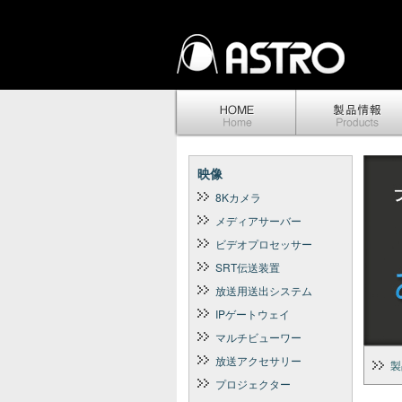
映像
8Kカメラ
メディアサーバー
ビデオプロセッサー
SRT伝送装置
放送用送出システム
IPゲートウェイ
マルチビューワー
放送アクセサリー
製
プロジェクター