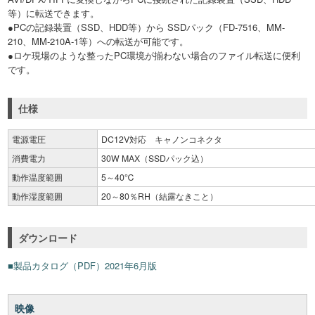
等）に転送できます。
●PCの記録装置（SSD、HDD等）から SSDパック（FD-7516、MM-
210、MM-210A-1等）への転送が可能です。
●ロケ現場のような整ったPC環境が揃わない場合のファイル転送に便利
です。
仕様
電源電圧
DC12V対応 キャノンコネクタ
消費電力
30W MAX（SSDパック込）
動作温度範囲
5～40℃
動作湿度範囲
20～80％RH（結露なきこと）
外形寸法
210（W）×96（H）×205（D）mm（突起物含まず）
質量
1.62kg（SSDパック除く）
ダウンロード
付属品
付属CD（取扱説明書、ソフトウェア）、AC/DCアダプ
■製品カタログ（PDF）2021年6月版
映像