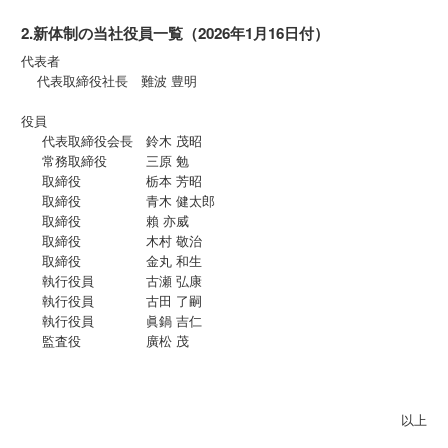
2.新体制の当社役員一覧（2026年1月16日付）
代表者
代表取締役社長 難波 豊明
役員
代表取締役会長 鈴木 茂昭
常務取締役 三原 勉
取締役 栃本 芳昭
取締役 青木 健太郎
取締役 賴 亦威
取締役 木村 敬治
取締役 金丸 和生
執行役員 古瀬 弘康
執行役員 古田 了嗣
執行役員 眞鍋 吉仁
監査役 廣松 茂
以上