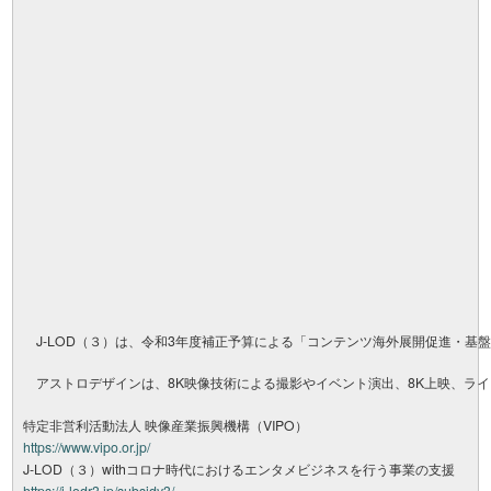
J-LOD（３）は、令和3年度補正予算による「コンテンツ海外展開促進・基
アストロデザインは、8K映像技術による撮影やイベント演出、8K上映、ライブ
特定非営利活動法人 映像産業振興機構（VIPO）
https://www.vipo.or.jp/
J-LOD（３）withコロナ時代におけるエンタメビジネスを行う事業の支援
https://j-lodr3.jp/subsidy3/