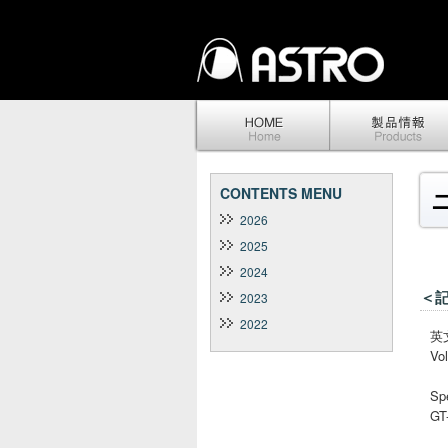
CONTENTS MENU
2026
2025
2024
＜記事
2023
2022
英
Vo
Spe
GT-