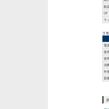
取
CF
ラ
リモ
電
使
使
消
外
質