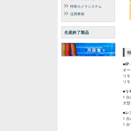
特殊カメラシステム
活用事例
生産終了製品
■
I
オー
リモ
リモ
■
リ
1 
大型
■
レ
1 
1 