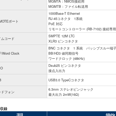
MGMTA：NMOS接続用
MGMTB：ファイル転送用
1000Base-T Ethernet
RJ-45コネクタ 1系統
MOTEポート
PoE 対応
リモートコントローラー (RB-7102) 接続
SMPTE 12M LTC
イムコード
XLR3 ピンコネクタ
BNC コネクタ 1 系統 パッシブスルー端
/Word Clock
BB/HD3 値同期信号
ワードクロック (48kHz)
Dsub25 ピンコネクタ
IO
接点入出力
B
USB3.0 TypeCコネクタ
6.3mm ステレオピンジャック
ッドフォン
最大出力 2mW(16Ω)
収録
項目
48kHz