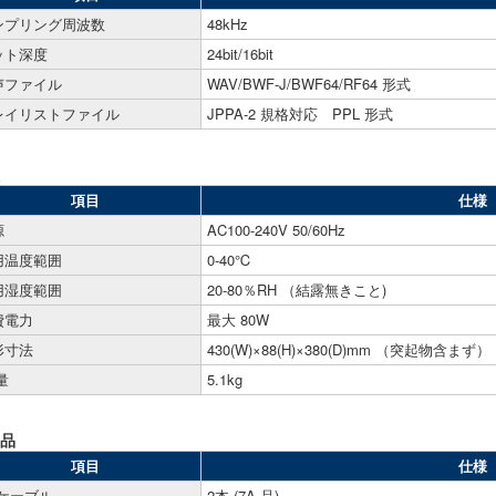
ンプリング周波数
48kHz
ット深度
24bit/16bit
声ファイル
WAV/BWF-J/BWF64/RF64 形式
レイリストファイル
JPPA-2 規格対応 PPL 形式
項目
仕様
源
AC100-240V 50/60Hz
用温度範囲
0-40℃
用湿度範囲
20-80％RH （結露無きこと)
費電力
最大 80W
形寸法
430(W)×88(H)×380(D)mm （突起物含まず）
量
5.1kg
品
項目
仕様
Cケーブル
2本 (7A 品)