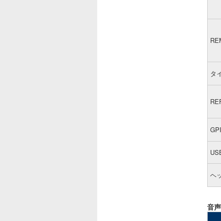
RE
タ
REF
GP
US
ヘ
音声