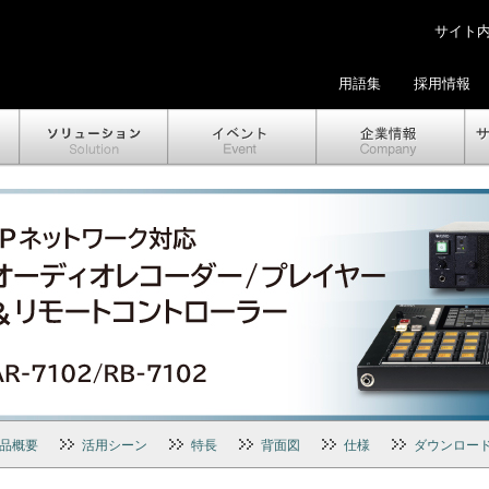
サイト内検
用語集
採用情報
品概要
活用シーン
特長
背面図
仕様
ダウンロー