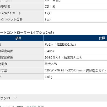
扱説明書
CD 1 枚
 Express カード
1 枚
ックマウント金具
1 組
ートコントローラー (オプション品）
項目
仕様
源
PoE＋（IEEE802.3at）
用温度範囲
0-40℃
用湿度範囲
20-80％RH （結露無きこと
費電力
最大20W
形寸法
430(W)×79.7(H)×270(D)mm（突起物含まず
量
3.6kg
ダウンロード