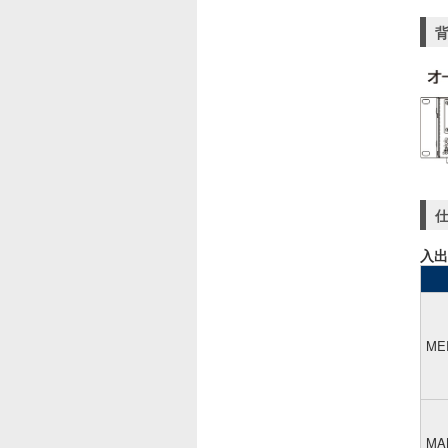
入出
ME
MA