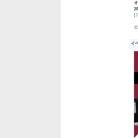
オ
2
[
イ