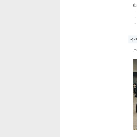
出
・
・
・
イ
ご